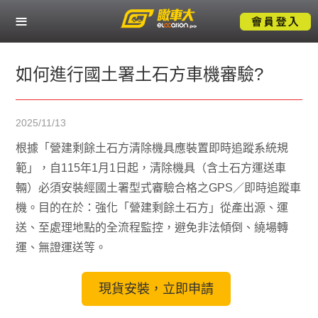
關於瞰車大
熱門服務應用
如何進行國土署土石方車機審驗?
產業解決方案
2025/11/13
成功案例
根據「營建剩餘土石方清除機具應裝置即時追蹤系統規
範」，自115年1月1日起，清除機具（含土石方運送車
技術支援
輛）必須安裝經國土署型式審驗合格之GPS／即時追蹤車
機。目的在於：強化「營建剩餘土石方」從產出源、運
送、至處理地點的全流程監控，避免非法傾倒、繞場轉
聯絡我們
運、無證運送等。
現貨安裝，立即申請