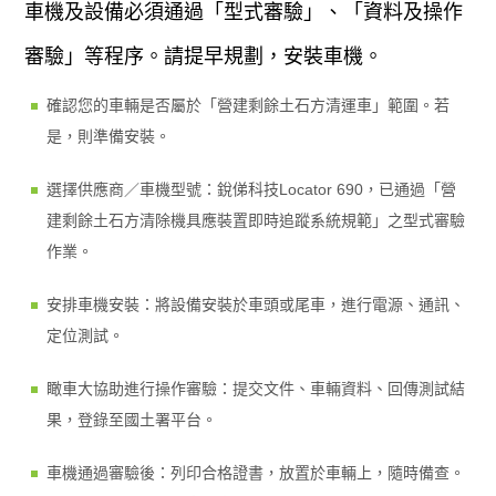
車機及設備必須通過「型式審驗」、「資料及操作
審驗」等程序。請提早規劃，安裝車機。
確認您的車輛是否屬於「營建剩餘土石方清運車」範圍。若
是，則準備安裝。
選擇供應商／車機型號：銳俤科技Locator 690，已通過「營
建剩餘土石方清除機具應裝置即時追蹤系統規範」之型式審驗
作業。
安排車機安裝：將設備安裝於車頭或尾車，進行電源、通訊、
定位測試。
瞰車大協助進行操作審驗：提交文件、車輛資料、回傳測試結
果，登錄至國土署平台。
車機通過審驗後：列印合格證書，放置於車輛上，隨時備查。