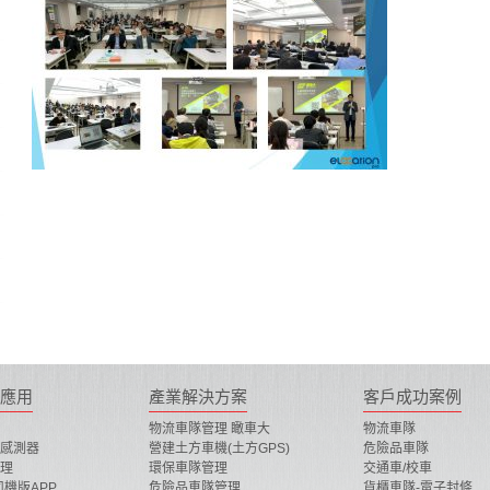
應用
產業解決方案
客戶成功案例
物流車隊管理 瞰車大
物流車隊
感測器
營建土方車機(土方GPS)
危險品車隊
理
環保車隊管理
交通車/校車
司機版APP
危險品車隊管理
貨櫃車隊-電子封條