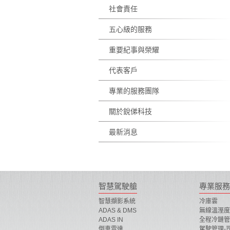
社會責任
五心級的服務
重要紀事與榮耀
代表客戶
專業的服務團隊
關於銳俤科技
最新消息
智慧駕駛艙
專業服務
智慧擷影系統
冷庫雲
ADAS & DMS
無線溫溼度
ADAS IN
全程冷鏈管
倒車雷達
駕駛管理-