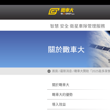
首頁
/
最新消息
/
瞰車大贊助「2025能多潔
關於瞰車大
瞰車大的優勢
導入效益