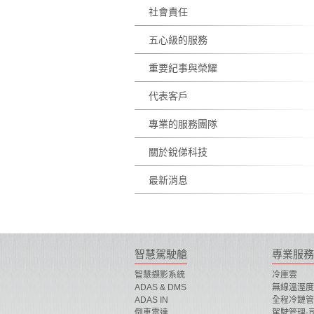
社會責任
五心級的服務
重要紀事與榮耀
代表客戶
專業的服務團隊
關於銳俤科技
最新消息
智慧駕駛艙
專業服務
智慧擷影系統
冷庫雲
ADAS & DMS
無線溫溼度
ADAS IN
全程冷鏈管
倒車雷達
駕駛管理-