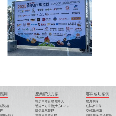
應用
產業解決方案
客戶成功案例
物流車隊管理 瞰車大
物流車隊
感測器
營建土方車機(土方GPS)
危險品車隊
理
環保車隊管理
交通車/校車
司機版APP
危險品車隊管理
貨櫃車隊-電子封條