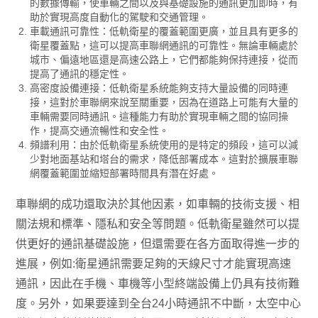
的數據傳輸，使車輛之間以及與基礎設施的通訊更加即時，有
助於實現高度自動化的駕駛和交通管理。
車載通訊可靠性：低軌衛星的覆蓋範圍更廣，並且具有更多的
衛星覆蓋點，這可以提高車聯網通訊的可靠性。無論車輛處於
城市、偏遠地區還是高速公路上，它們都能夠保持連接，從而
提高了通訊的穩定性。
高密度設備連接：低軌衛星系統能夠支持大量設備的同時連
接，這對於車聯網來說至關重要，因為在道路上可能有大量的
車輛需要同時通訊。這種能力有助於實現車輛之間的協同操
作，提高交通流暢性和安全性。
頻譜利用：由於低軌衛星系統使用的是特定的頻段，這可以減
少對地面基站和塔台的需求，降低部署成本。這對於擴展車聯
網覆蓋範圍並縮短部署時間具有潛在好處。
車聯網的成功還取決於其他因素，如車輛的技術支援、相
關法規和標準、隱私和安全等問題。低軌衛星雖然可以提
供更好的通訊基礎設施，但還需要在各方面取得進一步的
進展，例如:衛星通訊需要足夠的天線尺寸才能實現高速
通訊，因此在手機、車機等小型終端設備上仍具有技術難
度。另外，如果要達到全台24小時通訊不中斷，太空中心