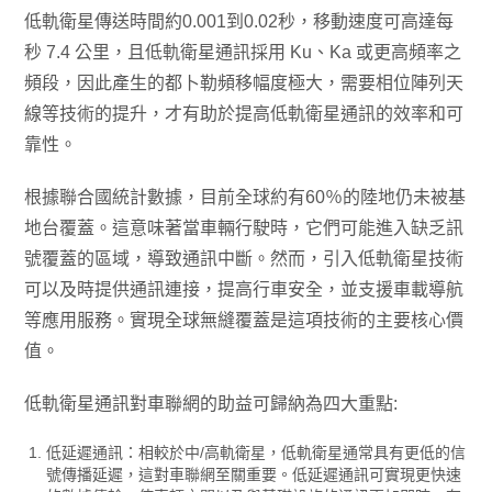
低軌衛星傳送時間約0.001到0.02秒，移動速度可高達每
秒 7.4 公里，且低軌衛星通訊採用 Ku、Ka 或更高頻率之
頻段，因此產生的都卜勒頻移幅度極大，需要相位陣列天
線等技術的提升，才有助於提高低軌衛星通訊的效率和可
靠性。
根據聯合國統計數據，目前全球約有60％的陸地仍未被基
地台覆蓋。這意味著當車輛行駛時，它們可能進入缺乏訊
號覆蓋的區域，導致通訊中斷。然而，引入低軌衛星技術
可以及時提供通訊連接，提高行車安全，並支援車載導航
等應用服務。實現全球無縫覆蓋是這項技術的主要核心價
值。
低軌衛星通訊對車聯網的助益可歸納為四大重點:
低延遲通訊：相較於中/高軌衛星，低軌衛星通常具有更低的信
號傳播延遲，這對車聯網至關重要。低延遲通訊可實現更快速