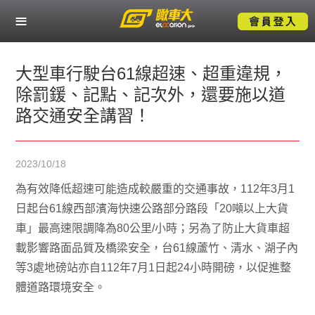
關於瞰車大
熱門服務應用
大型車行駛台61線超速、超重違規，
除罰鍰、記點、記次外，還要施以道
產業解決方案
路交通安全講習！
成功案例
2023/10/18
技術支援
為有效降低超速可能造成較嚴重的交通事故，112年3月1
日起台61線西部濱海快速公路部分路段「20噸以上大貨
聯絡我們
車」最高速限調降為80公里/小時；另為了防止大貨車超
載影響路面品質及橋梁安全，台61線蘆竹、清水、湖子內
等3處地磅站亦自112年7月1日起24小時開磅，以促進整
體道路環境安全。