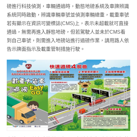
磅進行科技偵測，車輛通過時，動態地磅系統及車牌辨識
系統同時啟動，辨識車輛車號並偵測車輛總重，載重車號
若有顯示在資訊可變標誌(CMS)上，表示未超載就可直接
通過，無需再進入靜態地磅，但若駕駛人並未於CMS看
到自己車號，則需進入地磅站進行過磅作業，請用路人依
告示牌面指示及載重管制措施行駛。