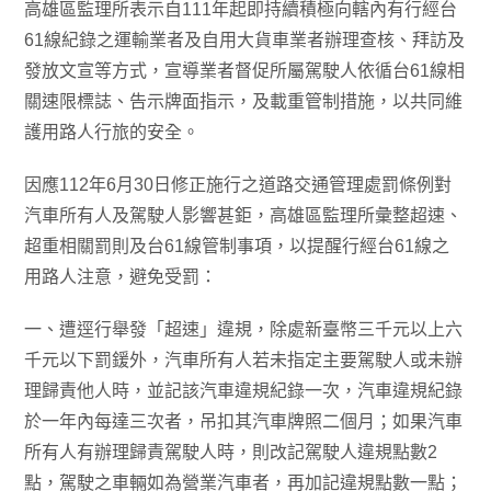
高雄區監理所表示自111年起即持續積極向轄內有行經台
61線紀錄之運輸業者及自用大貨車業者辦理查核、拜訪及
發放文宣等方式，宣導業者督促所屬駕駛人依循台61線相
關速限標誌、告示牌面指示，及載重管制措施，以共同維
護用路人行旅的安全。
因應112年6月30日修正施行之道路交通管理處罰條例對
汽車所有人及駕駛人影響甚鉅，高雄區監理所彙整超速、
超重相關罰則及台61線管制事項，以提醒行經台61線之
用路人注意，避免受罰：
一、遭逕行舉發「超速」違規，除處新臺幣三千元以上六
千元以下罰鍰外，汽車所有人若未指定主要駕駛人或未辦
理歸責他人時，並記該汽車違規紀錄一次，汽車違規紀錄
於一年內每達三次者，吊扣其汽車牌照二個月；如果汽車
所有人有辦理歸責駕駛人時，則改記駕駛人違規點數2
點，駕駛之車輛如為營業汽車者，再加記違規點數一點；