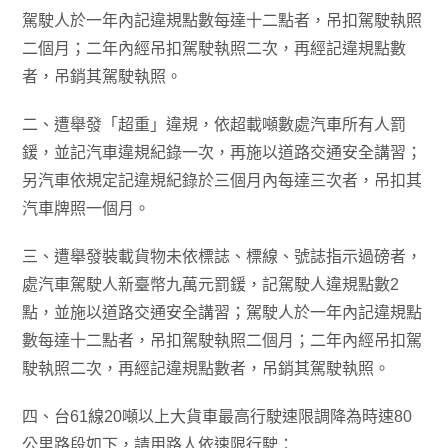
駕駛人於一年內記違規點數每達十二點者，吊扣駕駛執照
二個月；二年內經吊扣駕駛執照二次，再經記違規點數
者，吊銷其駕駛執照。
二、遭舉發「超重」違規，依超載噸數處汽車所有人罰
鍰，並記汽車違規紀錄一次，再施以道路交通安全講習；
另汽車依規定記違規紀錄於三個月內每達三次者，吊扣其
汽車牌照一個月。
三、遭舉發裝載貨物未依標誌、標線、號誌指示過磅者，
處汽車駕駛人新臺幣九萬元罰鍰，記駕駛人違規點數2
點，並施以道路交通安全講習；駕駛人於一年內記違規點
數每達十二點者，吊扣駕駛執照二個月；二年內經吊扣駕
駛執照二次，再經記違規點數者，吊銷其駕駛執照。
四、台61線20噸以上大貨車最高行駛速限調降為時速80
公里路段如下，請用路人依速限行駛：