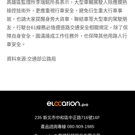
高雄區監理所李瑞銘所長表示，大型車輛駕駛人除應嫻熟
操控技術外，更應重視行車安全，避免衍生重大行車事
故，也請大家提醒身旁大貨車、聯結車等大型車的駕駛朋
友，行駛台61線務必恪遵道路交通安全相關規定，除了保
障自身安全，圓滿達成工作任務外，也保障其他用路人行
車安全。
資料來源:交通部公路局
235 新北市中和區中正路716號16F
產品諮詢專線
080-909-1985