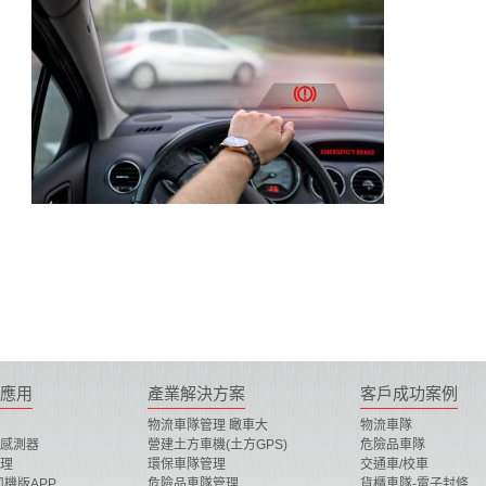
應用
產業解決方案
客戶成功案例
物流車隊管理 瞰車大
物流車隊
感測器
營建土方車機(土方GPS)
危險品車隊
理
環保車隊管理
交通車/校車
司機版APP
危險品車隊管理
貨櫃車隊-電子封條