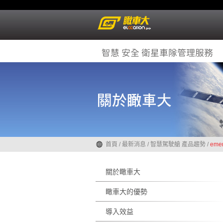
首頁
/
最新消息
/
智慧駕駛艙 產品趨勢
/
emer
關於瞰車大
瞰車大的優勢
導入效益