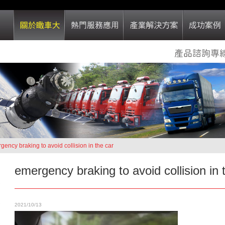
gency braking to avoid collision in the car
emergency braking to avoid collision in 
2021/10/13