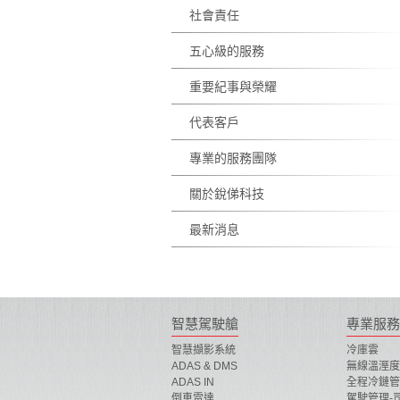
社會責任
五心級的服務
重要紀事與榮耀
代表客戶
專業的服務團隊
關於銳俤科技
最新消息
智慧駕駛艙
專業服務
智慧擷影系統
冷庫雲
ADAS & DMS
無線溫溼度
ADAS IN
全程冷鏈管
倒車雷達
駕駛管理-